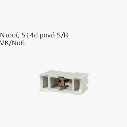
Ντουί, S14d μονό S/R
VK/No6