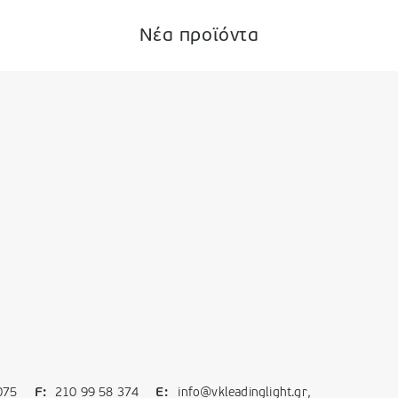
Νέα προϊόντα
,
075
F:
210 99 58 374
E:
info@vkleadinglight.gr