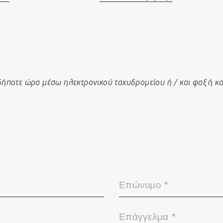
δήποτε ώρα μέσω ηλεκτρονικού ταχυδρομείου ή / και φαξ ή κ